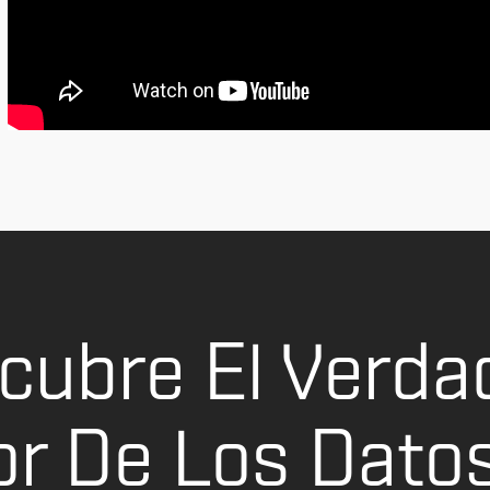
cubre El Verda
or De Los Dato