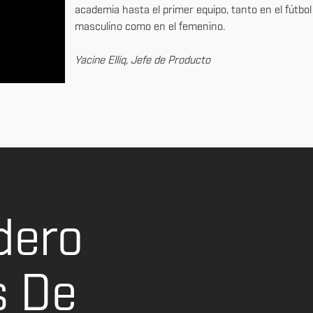
academia hasta el primer equipo, tanto en el fútbol
masculino como en el femenino.
Yacine Elliq, Jefe de Producto
dero
s De