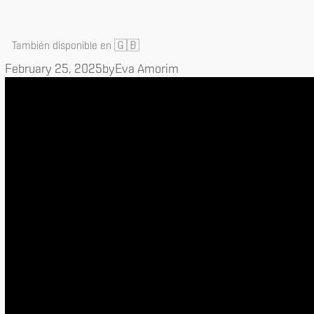
🇬🇧
También disponible en
February 25, 2025
by
Eva Amorim