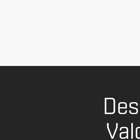
Des
Val