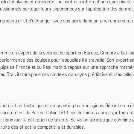
di d'analyses et d'insights, incluant des informations exclusives s
fessionnels partager leurs expériences sur l'application des donnée
 rencontrer et d'échanger avec vos pairs dans un environnement co
mme un expert de la science du sport en Europe, Grégory a bâti sa c
 performance des équipes pour lesquelles il a travaillé. Son experti
'Équipe de France et du Real Madrid, repose sur une approche mathé
Red Star, il transpose ces modèles d’analyse prédictive et d'excelle
ructuration technique et en scouting technologique, Sébastien a é
e recrutement du Parma Calcio 1913 ces dernières années, intégrant
 optimiser la détection de talents. Sa vision stratégique combine au
uire des effectifs compétitifs et durables.