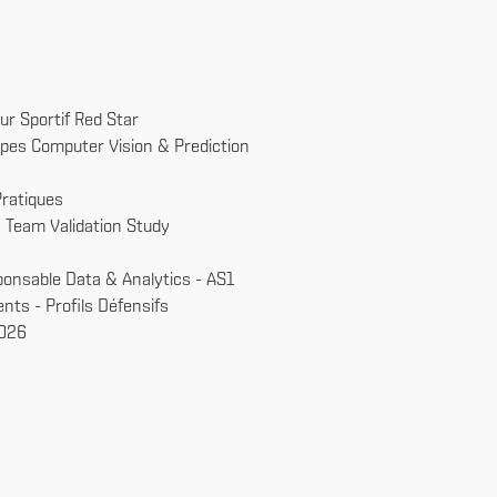
ur Sportif Red Star
ipes Computer Vision & Prediction
Pratiques
s Team Validation Study
ponsable Data & Analytics - AS1
nts - Profils Défensifs
2026