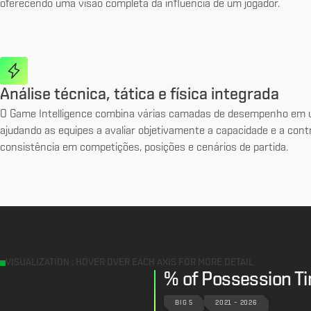
oferecendo uma visão completa da influência de um jogador.
Análise técnica, tática e física integrada
O Game Intelligence combina várias camadas de desempenho em u
ajudando as equipes a avaliar objetivamente a capacidade e a cont
consistência em competições, posições e cenários de partida.
VISUALIZATION : HOVER OVER EACH AXIS FOR MORE DETAIL
% of Possession Ti
BIG 5
2021 – 2026