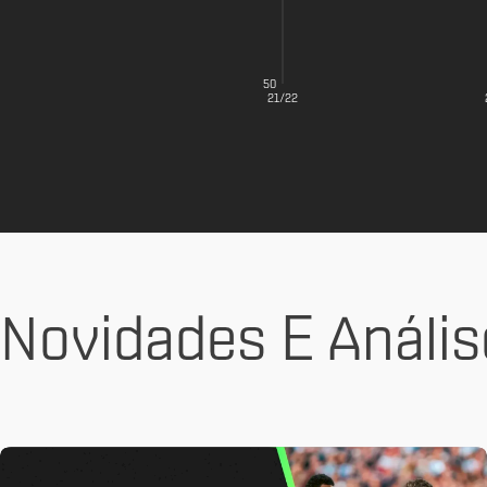
50
21/22
Novidades E Anális