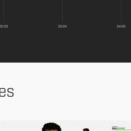
22/23
23/24
24/25
es