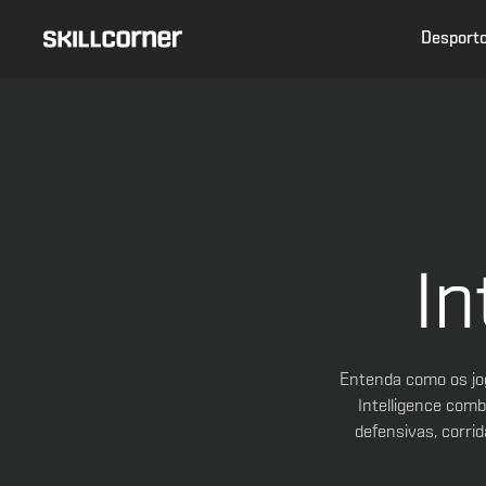
Desport
In
Entenda como os jo
Intelligence com
defensivas, corri