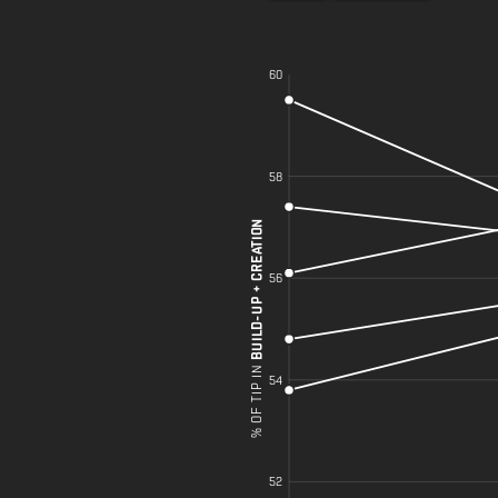
60
58
BUILD-UP + CREATION
56
% OF TIP IN
54
52